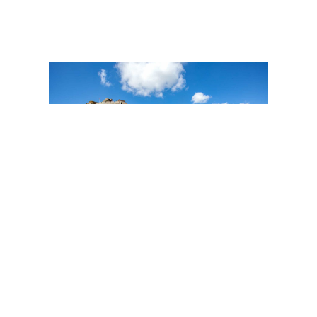
La ville de Clisson
Trouvez un cabinet de conseil en RSE à Clisson
Vous êtes à la tête d'une TPE/PME à Clisson et envisagez d'adopter une
démarche RSE ?
Chez Rupture Engagée, nous nous engageons à vous accompagner dans