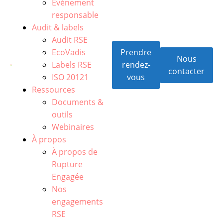
Événement
responsable
Audit & labels
Audit RSE
EcoVadis
Prendre
Nous
Labels RSE
rendez-
contacter
ISO 20121
vous
Ressources
Documents &
outils
Webinaires
À propos
À propos de
Rupture
Engagée
Nos
engagements
RSE