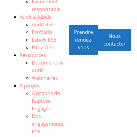
Événement
responsable
Audit & labels
Audit RSE
EcoVadis
Prendre
Nous
Labels RSE
rendez-
contacter
ISO 20121
vous
Ressources
Documents &
outils
Webinaires
À propos
À propos de
Rupture
Engagée
Nos
engagements
RSE