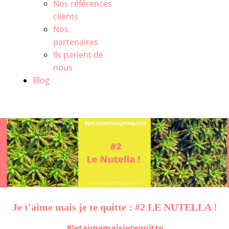
Nos références
clients
Nos
partenaires
Ils parlent de
nous
Blog
Je t'aime mais je te quitte : #2 LE NUTELLA !
#Jetaimemaisjetequitte