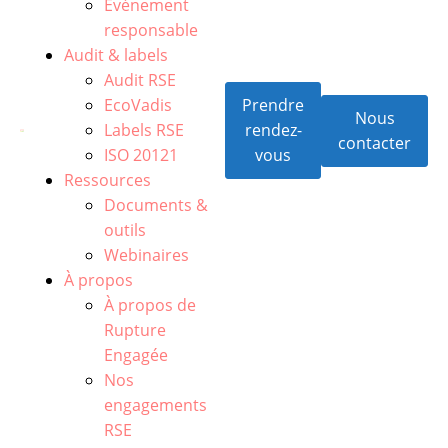
Événement
responsable
Audit & labels
Audit RSE
EcoVadis
Prendre
Nous
Labels RSE
rendez-
contacter
ISO 20121
vous
Ressources
Documents &
outils
Webinaires
À propos
À propos de
Rupture
Engagée
Nos
engagements
RSE