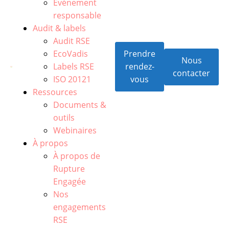
Événement
responsable
Audit & labels
Audit RSE
EcoVadis
Prendre
Nous
Labels RSE
rendez-
contacter
ISO 20121
vous
Ressources
Documents &
outils
Webinaires
À propos
À propos de
Rupture
Engagée
Nos
engagements
RSE