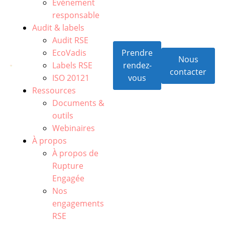
Événement
responsable
Audit & labels
Audit RSE
EcoVadis
Prendre
Nous
Labels RSE
rendez-
contacter
ISO 20121
vous
Ressources
Documents &
outils
Webinaires
À propos
À propos de
Rupture
Engagée
Nos
engagements
RSE