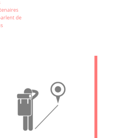
s
tenaires
 parlent de
us