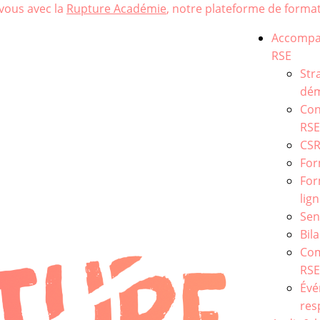
vous avec la
Rupture Académie
, notre plateforme de format
Accomp
RSE
Str
dém
Con
RSE
CS
For
For
lig
Sen
Bil
Co
RS
Év
res