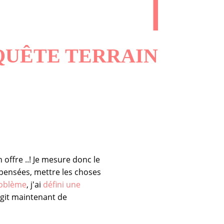
L’ENQUÊTE TERRAIN
offre ..! Je mesure donc le
 pensées, mettre les choses
roblème
, j'ai
défini une
s'agit maintenant de