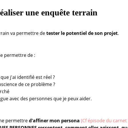
éaliser une enquête terrain
rrain va permettre de
tester le potentiel de son projet
.
e permettre de :
que j'ai identifié est réel ?
conscience de ce problème ?
arché
ogue avec des personnes que je peux aider.
 me permettre
d'affiner mon persona
(Cf épisode du carnet
IES PERSONNES ressentent, comment elles agissent, quel