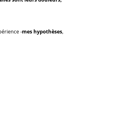
périence -
mes hypothèses
,