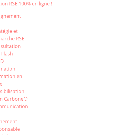
ion RSE 100% en ligne !
agnement
atégie et
arche RSE
sultation
 Flash
RD
mation
mation en
ne
sibilisation
an Carbone®
mmunication
E
énement
ponsable