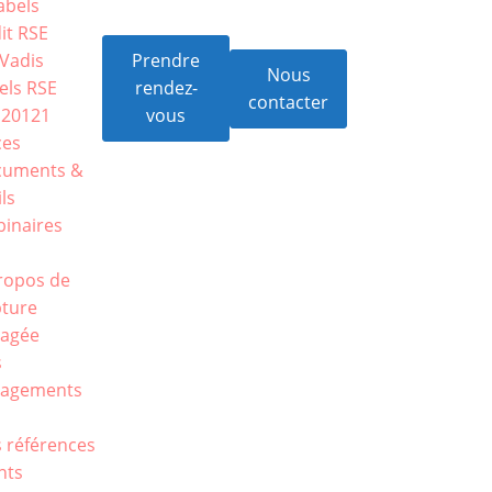
abels
it RSE
Vadis
Prendre
Nous
els RSE
rendez-
contacter
 20121
vous
ces
cuments &
ils
inaires
s
ropos de
ture
agée
s
gagements
E
 références
ents