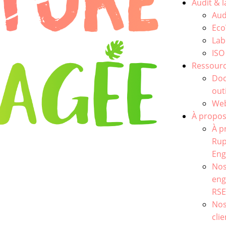
Audit & l
Aud
Eco
Lab
ISO
Ressour
Do
out
Web
À propo
À p
Rup
Eng
No
en
RS
Nos
cli