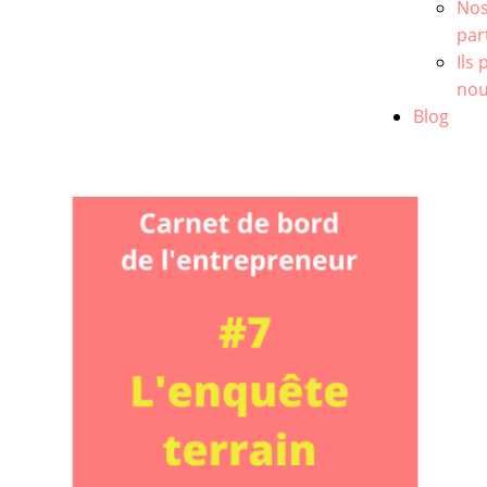
No
par
Ils
no
Blog