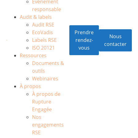
Événement
responsable
Audit & labels
Audit RSE
EcoVadis
Prendre
Nous
Labels RSE
rendez-
contacter
ISO 20121
vous
Ressources
Documents &
outils
Webinaires
À propos
À propos de
Rupture
Engagée
Nos
engagements
RSE