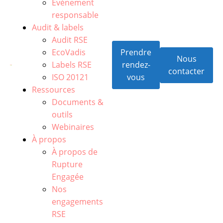
Événement
responsable
Audit & labels
Audit RSE
EcoVadis
Prendre
Nous
Labels RSE
rendez-
contacter
ISO 20121
vous
Ressources
Documents &
outils
Webinaires
À propos
À propos de
Rupture
Engagée
Nos
engagements
RSE