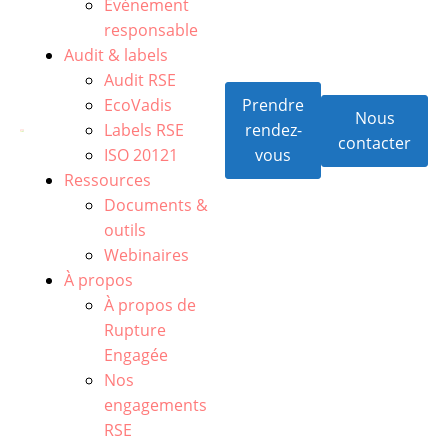
Événement
responsable
Audit & labels
Audit RSE
EcoVadis
Prendre
Nous
Labels RSE
rendez-
contacter
ISO 20121
vous
Ressources
Documents &
outils
Webinaires
À propos
À propos de
Rupture
Engagée
Nos
engagements
RSE