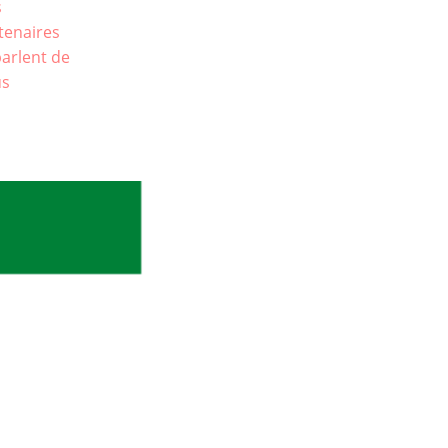
s
tenaires
 parlent de
us