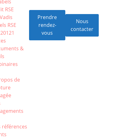
abels
it RSE
Vadis
Prendre
Nous
els RSE
rendez-
contacter
 20121
vous
ces
cuments &
ils
inaires
s
ropos de
ture
agée
s
gagements
E
 références
ents