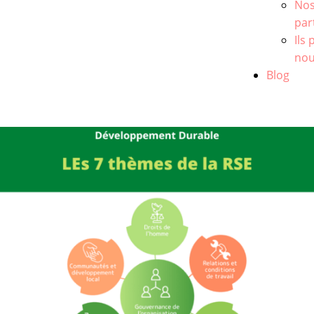
No
par
Ils
no
Blog