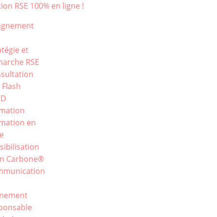
ion RSE 100% en ligne !
agnement
atégie et
arche RSE
sultation
 Flash
RD
mation
mation en
ne
sibilisation
an Carbone®
mmunication
E
énement
ponsable