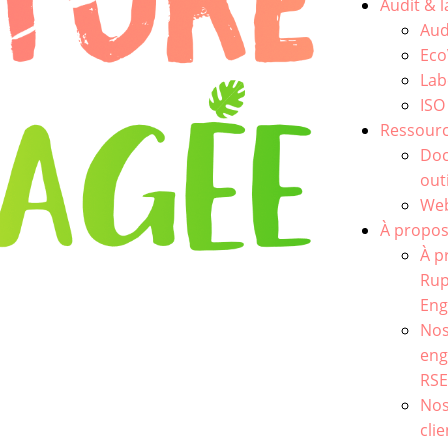
Audit & l
Aud
Eco
Lab
ISO
Ressour
Do
out
Web
À propo
À p
Rup
Eng
No
en
RS
Nos
cli